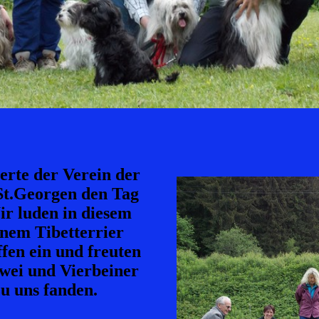
ierte der Verein der
t.Georgen den Tag
r luden in diesem
nem Tibetterrier
fen ein und freuten
Zwei und Vierbeiner
u uns fanden.