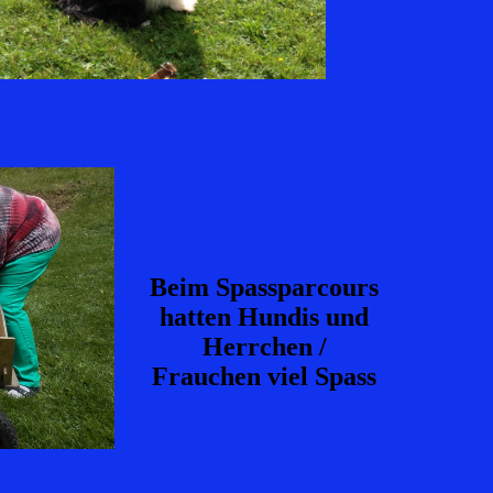
Beim Spassparcours
hatten Hundis und
Herrchen /
Frauchen viel Spass