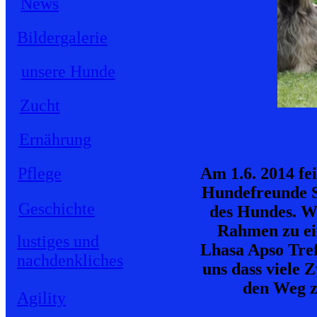
News
Bildergalerie
unsere Hunde
Zucht
Ernährung
Pflege
Am 1.6. 2014 fe
Hundefreunde S
Geschichte
des Hundes. Wi
Rahmen zu ei
lustiges und
Lhasa Apso Tref
nachdenkliches
uns dass viele 
den Weg z
Agility