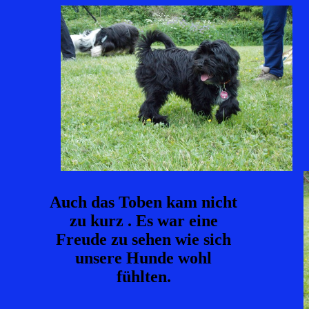
Auch das Toben kam nicht
zu kurz . Es war eine
Freude zu sehen wie sich
unsere Hunde wohl
fühlten.