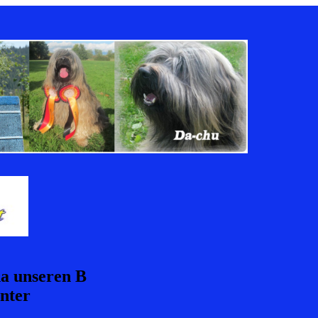
na unseren B
nter