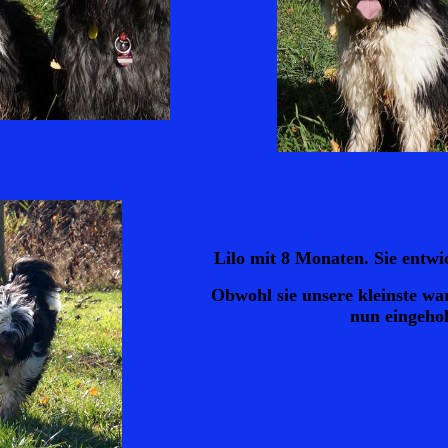
Lilo mit 8 Monaten. Sie entwic
Obwohl sie unsere kleinste wa
nun eingehol