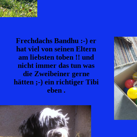
Frechdachs Bandhu :-) er
hat viel von seinen Eltern
am liebsten toben !! und
nicht immer das tun was
die Zweibeiner gerne
hätten ;-) ein richtiger Tibi
eben .