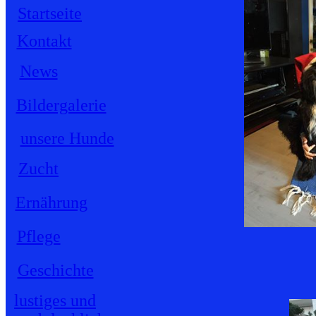
Startseite
Kontakt
News
Bildergalerie
unsere Hunde
Zucht
Ernährung
Pflege
Geschichte
lustiges und