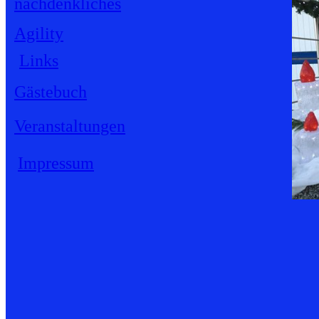
nachdenkliches
Agility
Links
Gästebuch
Veranstaltungen
Impressum