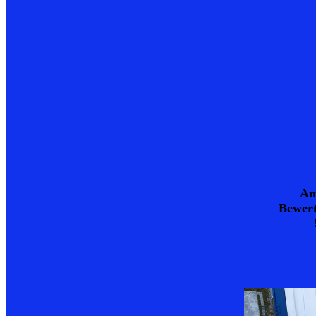
Am
Bewert