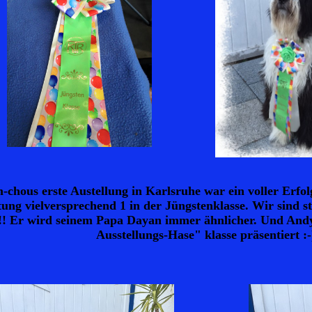
-chous erste Austellung in Karlsruhe war ein voller Erfol
ung vielversprechend 1 in der Jüngstenklasse. Wir sind s
!! Er wird seinem Papa Dayan immer ähnlicher. Und Andy 
Ausstellungs-Hase" klasse präsentiert :-