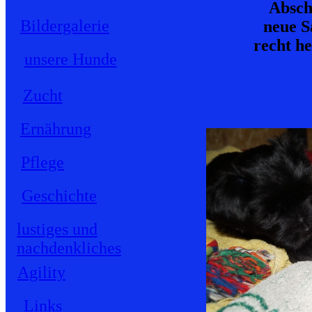
Absch
Bildergalerie
neue S
recht he
unsere Hunde
Zucht
Ernährung
Pflege
Geschichte
lustiges und
nachdenkliches
Agility
Links